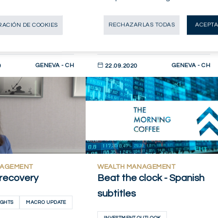
MARKET INSIGHTS
MORNING COFFEE
ACIÓN DE COOKIES
RECHAZARLAS TODAS
ACEPTA
GENEVA - CH
GENEVA - CH
0
22.09.2020
AHORA
DESCUBRIR AHORA
NAGEMENT
WEALTH MANAGEMENT
recovery
Beat the clock - Spanish
subtitles
IGHTS
MACRO UPDATE
INVESTMENT OUTLOOK