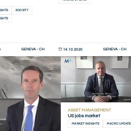
IGHTS
SOCIETY
IGHTS
GENEVA - CH
GENEVA - CH
0
14.10.2020
AHORA
DESCUBRIR AHORA
ASSET MANAGEMENT
US jobs market
MARKET INSIGHTS
MACRO UPDATE