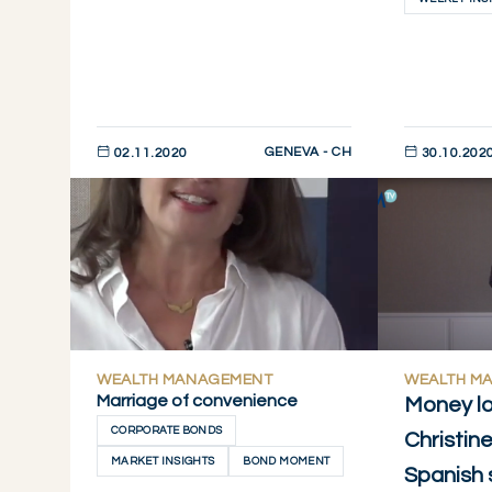
GENEVA - CH
02.11.2020
30.10.202
DESCUBRIR AHORA
DESCUBRIR 
WEALTH MANAGEMENT
WEALTH M
Marriage of convenience
Money lo
CORPORATE BONDS
Christin
MARKET INSIGHTS
BOND MOMENT
Spanish 