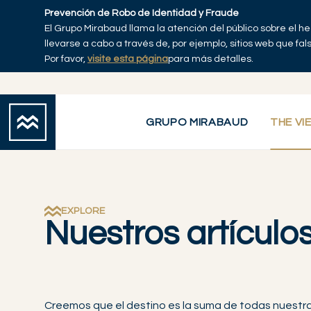
Skip to main content
Prevención de Robo de Identidad y Fraude
El Grupo Mirabaud llama la atención del público sobre el h
Explorar artículos
Se
Inicio
llevarse a cabo a través de, por ejemplo, sitios web que fa
Por favor,
visite esta página
para más detalles.
GRUPO MIRABAUD
THE VI
EXPLORE
Nuestros artículos
Creemos que el destino es la suma de todas nuestr