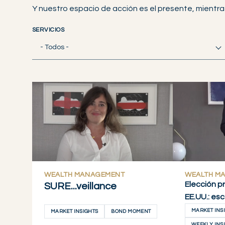
Y nuestro espacio de acción es el presente, mientra
SERVICIOS
- Todos -
WEALTH MANAGEMENT
WEALTH M
Elección pr
SURE...veillance
EE.UU.: es
MARKET INS
MARKET INSIGHTS
BOND MOMENT
WEEKLY INS