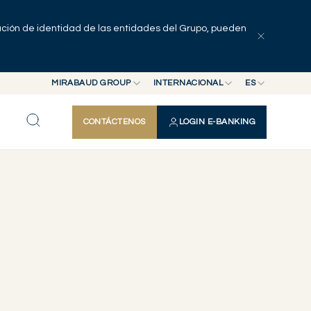
pación de identidad de las entidades del Grupo, pueden
MIRABAUD GROUP
INTERNACIONAL
ES
MIRABAUD GROUP
INTERNACIONAL
EN
CONTÁCTENOS
LOGIN E-BANKING
MIRABAUD ASSET MANAGEMENT
SUIZA
FR
MIRABAUD INVESTMENTS
DE
ES