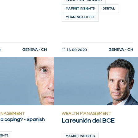
MARKET INSIGHTS
DIGITAL
MORNING COFFEE
GENEVA - CH
GENEVA - CH
0
16.09.2020
AHORA
DESCUBRIR AHORA
ANAGEMENT
WEALTH MANAGEMENT
na coping? - Spanish
La reunión del BCE
IGHTS
MARKET INSIGHTS