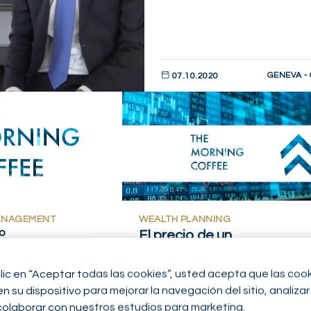
GENEVA -
07.10.2020
DESCUBRIR AHORA
ANAGEMENT
WEALTH PLANNING
o
El precio de un
IGHTS
SOCIETY
presidente
OFFEE
clic en “Aceptar todas las cookies”, usted acepta que las coo
 su dispositivo para mejorar la navegación del sitio, analizar 
INVESTMENT OUTLOOK
colaborar con nuestros estudios para marketing.