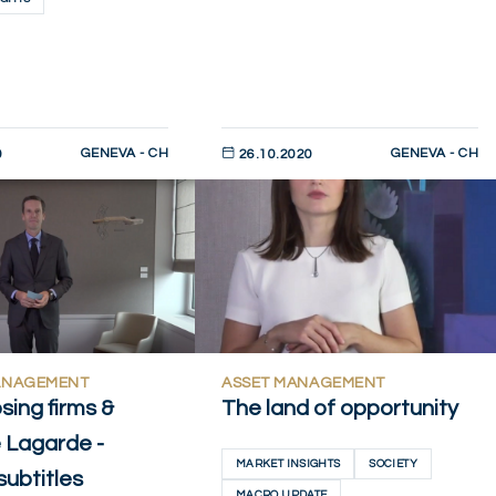
GENEVA - CH
GENEVA - CH
0
26.10.2020
AHORA
DESCUBRIR AHORA
ANAGEMENT
ASSET MANAGEMENT
sing firms &
The land of opportunity
e Lagarde -
MARKET INSIGHTS
SOCIETY
subtitles
MACRO UPDATE