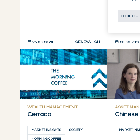
CONFIGUR
GENEVA - CH
25.09.2020
23.09.202
DESCUBRIR AHORA
DESCUBRIR 
WEALTH MANAGEMENT
ASSET MA
Cerrado
Chinese 
MARKET INSIGHTS
SOCIETY
MARKET INS
MORNING COFFEE