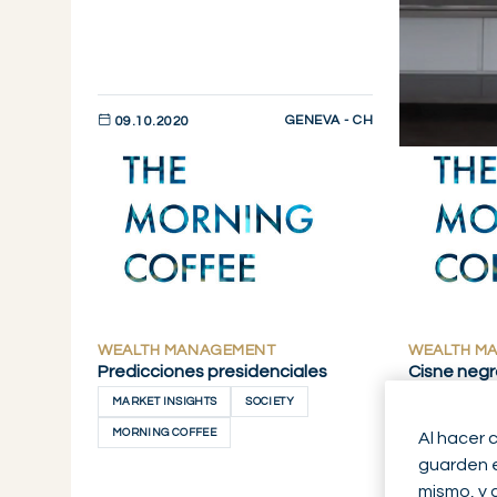
GENEVA - CH
09.10.2020
DESCUBRIR AHORA
WEALTH MANAGEMENT
WEALTH M
Predicciones presidenciales
Cisne negr
MARKET INSIGHTS
SOCIETY
MARKET INS
MORNING COFFEE
MORNING C
Al hacer 
guarden en
mismo, y 