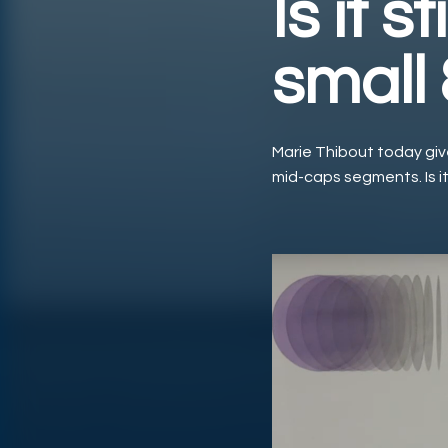
Is it s
small
Marie Thibout today giv
mid-caps segments. Is it 
Ver vídeo