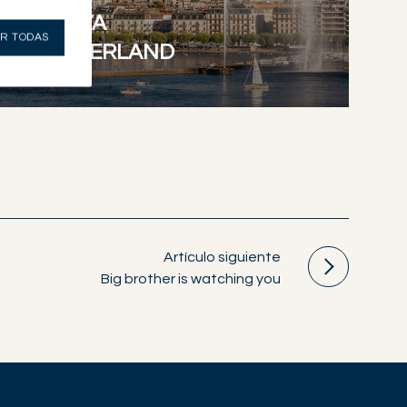
RED
GENEVA
R TODAS
SWITZERLAND
Artículo siguiente
Big brother is watching you