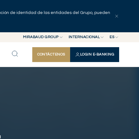
pación de identidad de las entidades del Grupo, pueden
Explorar artículos
Serie
Autores
MIRABAUD GROUP
INTERNACIONAL
ES
MIRABAUD GROUP
INTERNACIONAL
EN
CONTÁCTENOS
LOGIN E-BANKING
MIRABAUD ASSET MANAGEMENT
SUIZA
FR
MIRABAUD INVESTMENTS
DE
ES