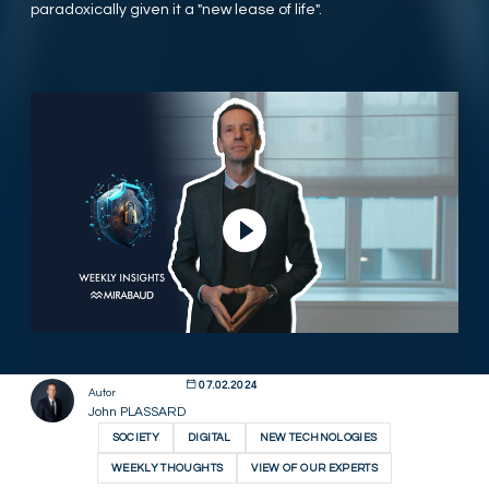
paradoxically given it a "new lease of life".
Video abspielen
07.02.2024
Autor
John PLASSARD
SOCIETY
DIGITAL
NEW TECHNOLOGIES
WEEKLY THOUGHTS
VIEW OF OUR EXPERTS