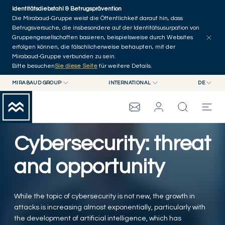
Skip to main content
Identitätsdiebstahl & Betrugsprävention
Artikel erkunden
Serien
Autoren
Startseite
Die Mirabaud-Gruppe weist die Öffentlichkeit darauf hin, dass
Betrugsversuche, die insbesondere auf der Identitätsusurpation von
Gruppengesellschaften basieren, beispielsweise durch Websites
erfolgen können, die fälschlicherweise behaupten, mit der
Mirabaud-Gruppe verbunden zu sein.
Bitte besuchen
Sie diese Seite
für weitere Details.
MIRABAUD GROUP
INTERNATIONAL
DE
MIRABAUD GROUP
INTERNATIONAL
EN
MIRABAUD ASSET MANAGEMENT
SCHWEIZ
FR
WEALTH MANAGEMENT
MIRABAUD-GRUPPE
MIRABAUD INVESTMENTS
DE
Cybersecurity: threat
ES
THE VIEW
and opportunity
SERVICES
While the topic of cybersecurity is not new, the growth in
attacks is increasing almost exponentially, particularly with
CONTEMPORARY ART
the development of artificial intelligence, which has