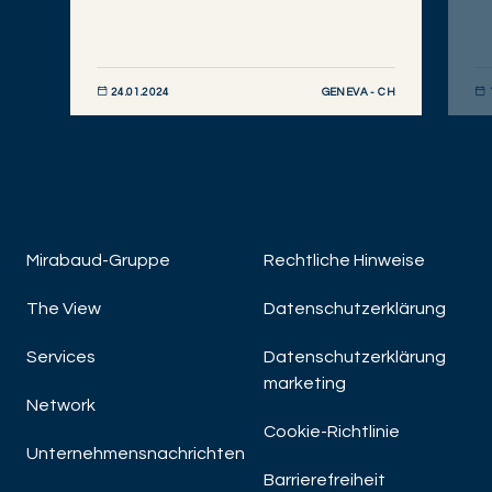
GENEVA - CH
24.01.2024
JETZT ENTDECKEN
JET
Mirabaud-Gruppe
Rechtliche Hinweise
The View
Datenschutzerklärung
Services
Datenschutzerklärung
marketing
Network
Cookie-Richtlinie
Unternehmensnachrichten
Barrierefreiheit