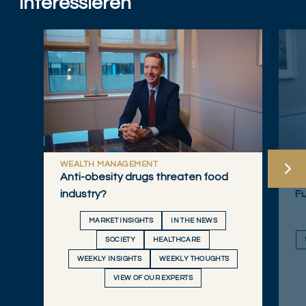
interessieren
WEALTH MANAGEMENT
W
Anti-obesity drugs threaten food
B
industry?
Fu
MARKET INSIGHTS
IN THE NEWS
SOCIETY
HEALTHCARE
WEEKLY INSIGHTS
WEEKLY THOUGHTS
VIEW OF OUR EXPERTS