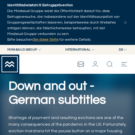
Skip to main content
Identitätsdiebstahl & Betrugsprävention
Artikel erkunden
Serien
Autoren
Startseite
Die Mirabaud-Gruppe weist die Öffentlichkeit darauf hin, dass
Betrugsversuche, die insbesondere auf der Identitätsusurpation von
Gruppengesellschaften basieren, beispielsweise durch Websites
erfolgen können, die fälschlicherweise behaupten, mit der
Mirabaud-Gruppe verbunden zu sein.
Bitte besuchen
Sie diese Seite
für weitere Details.
MIRABAUD GROUP
INTERNATIONAL
DE
MIRABAUD GROUP
INTERNATIONAL
EN
MIRABAUD ASSET MANAGEMENT
SCHWEIZ
FR
WEALTH MANAGEMENT
MIRABAUD-GRUPPE
MIRABAUD INVESTMENTS
DE
Down and out -
ES
THE VIEW
German subtitles
SERVICES
Shortage of payment and resulting evictions are one of the
many consequences of the pandemic in the US. Fortunately,
CONTEMPORARY ART
eviction moratoria hit the pause button on a major housing