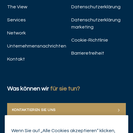
The View
Datenschutzerklärung
W
De
Services
Datenschutzerklärung
marketing
Network
Cookie-Richtlinie
Unternehmensnachrichten
Barrierefreiheit
Kontakt
JET
Was können wir
für sie tun?
KONTAKTIEREN SIE UNS
Wenn Sie auf „Alle Cookies akzeptieren“ klicken,