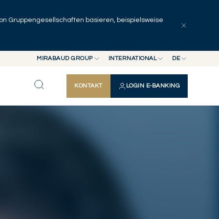
 von Gruppengesellschaften basieren, beispielsweise
Artikel erkunden
Serien
Autoren
MIRABAUD GROUP
INTERNATIONAL
DE
MIRABAUD GROUP
INTERNATIONAL
EN
KONTAKT
LOGIN E-BANKING
MIRABAUD ASSET MANAGEMENT
SCHWEIZ
FR
MIRABAUD INVESTMENTS
DE
ES