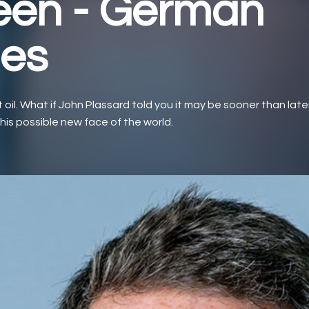
een - German
les
 oil. What if John Plassard told you it may be sooner than later
this possible new face of the world.