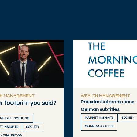
H MANAGEMENT
WEALTH MANAGEMENT
Presidential predictions 
 footprint you said?
German subtitles
MARKET INSIGHTS
SOCIETY
NSIBLE INVESTING
MORNING COFFEE
T INSIGHTS
SOCIETY
Y TRANSITION