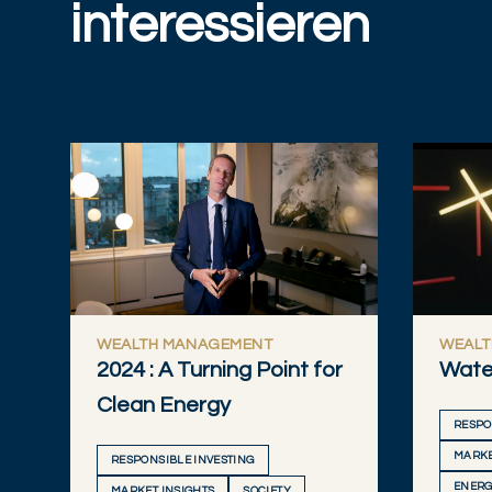
interessieren
WEALTH MANAGEMENT
WEALT
2024 : A Turning Point for
Water
Clean Energy
RESPO
MARKE
RESPONSIBLE INVESTING
ENERG
MARKET INSIGHTS
SOCIETY