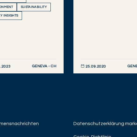
ONMENT
SUSTAINABILITY
Y INSIGHTS
GENEVA - CH
GENE
.2023
25.09.2020
NTDECKEN
JETZT ENTDECKEN
mensnachrichten
Datenschutzerklärung mark