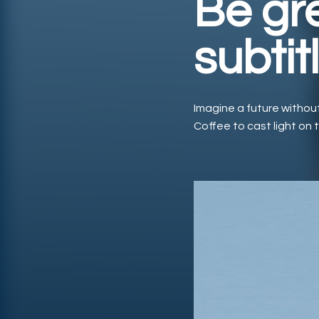
Be gr
subtit
Imagine a future without
Coffee to cast light on 
Video abspielen