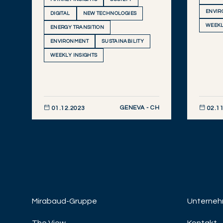
ENVIR
DIGITAL
NEW TECHNOLOGIES
WEEKL
ENERGY TRANSITION
ENVIRONMENT
SUSTAINABILITY
WEEKLY INSIGHTS
GENEVA - CH
01.12.2023
02.11
JETZT ENTDECKEN
JETZT E
Mirabaud-Gruppe
Unterneh