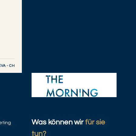
VA - CH
Was können wir
für sie
eting
WEALTH MANAGEMENT
tun?
Der schwarze Schwan