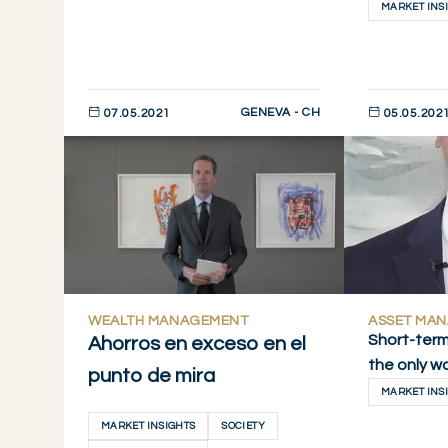
MARKET INS
GENEVA - CH
07.05.2021
05.05.202
DESCUBRIR AHORA
DESCUBRIR 
WEALTH MANAGEMENT
ASSET MA
Short-term 
Ahorros en exceso en el
the only wa
punto de mira
MARKET INS
MARKET INSIGHTS
SOCIETY