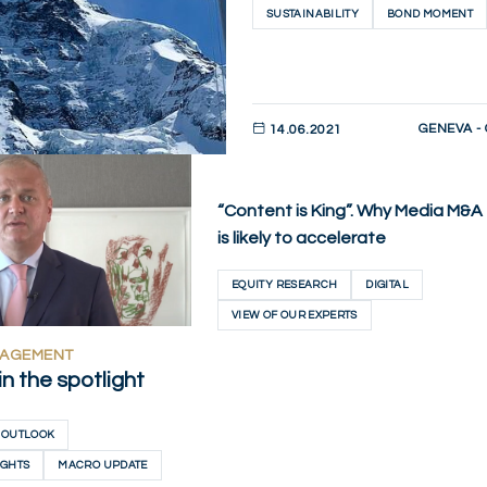
SUSTAINABILITY
BOND MOMENT
GENEVA -
14.06.2021
DESCUBRIR AHORA
“Content is King”. Why Media M&A
is likely to accelerate
EQUITY RESEARCH
DIGITAL
VIEW OF OUR EXPERTS
NAGEMENT
 in the spotlight
 OUTLOOK
IGHTS
MACRO UPDATE