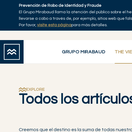
Skip to main content
Prevención de Robo de Identidad y Fraude
El Grupo Mirabaud llama la atención del público sobre el h
Explorar artículos
Se
Inicio
llevarse a cabo a través de, por ejemplo, sitios web que fa
Por favor,
visite esta página
para más detalles.
GRUPO MIRABAUD
THE VI
EXPLORE
Todos los artículo
Creemos que el destino es la suma de todas nuestr