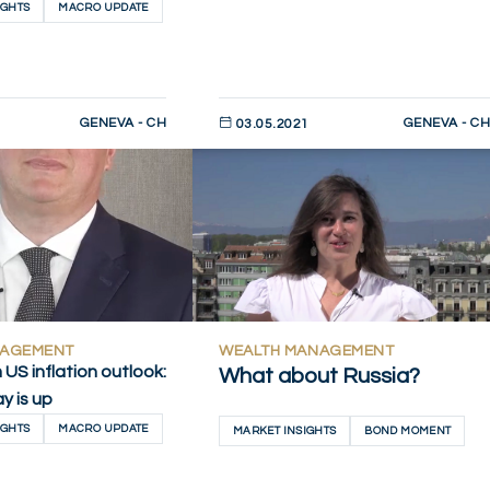
IGHTS
MACRO UPDATE
GENEVA - CH
GENEVA - CH
1
03.05.2021
AHORA
DESCUBRIR AHORA
NAGEMENT
WEALTH MANAGEMENT
US inflation outlook:
What about Russia?
y is up
IGHTS
MACRO UPDATE
MARKET INSIGHTS
BOND MOMENT