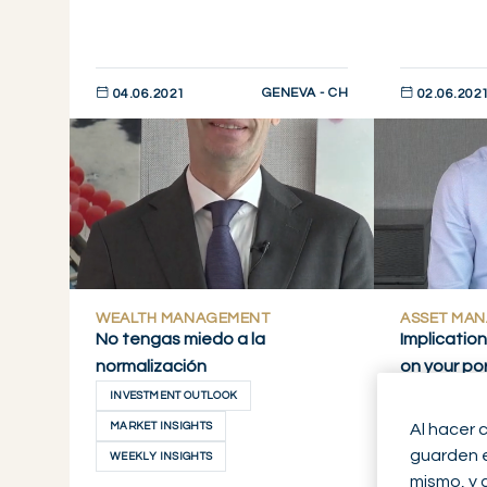
GENEVA - CH
04.06.2021
02.06.202
DESCUBRIR AHORA
DESCUBRIR 
WEALTH MANAGEMENT
ASSET MA
No tengas miedo a la
Implication
normalización
on your por
INVESTMENT OUTLOOK
INVESTMENT
Al hacer 
MARKET INSIGHTS
MACRO UPD
guarden en
WEEKLY INSIGHTS
mismo, y 