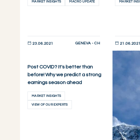
MARKET INSIGHTS
MACRO UPDATE
MARKET INS
GENEVA - CH
23.06.2021
21.06.202
DESCUBRIR AHORA
DESCUBRIR 
Post COVID? It's better than
before! Why we predict a strong
earnings season ahead
MARKET INSIGHTS
VIEW OF OUR EXPERTS