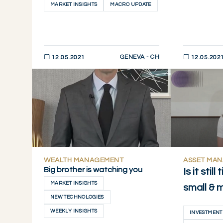
MARKET INSIGHTS
MACRO UPDATE
GENEVA - CH
12.05.2021
12.05.202
DESCUBRIR AHORA
DESCUBRIR 
WEALTH MANAGEMENT
ASSET MA
Big brother is watching you
Is it stil
MARKET INSIGHTS
small & 
NEW TECHNOLOGIES
WEEKLY INSIGHTS
INVESTMENT