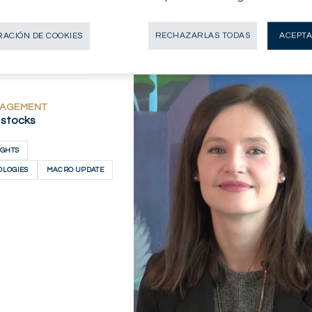
ACIÓN DE COOKIES
RECHAZARLAS TODAS
ACEPTA
GENEVA - CH
GENEVA - CH
1
21.05.2021
AHORA
DESCUBRIR AHORA
NAGEMENT
 stocks
IGHTS
OLOGIES
MACRO UPDATE