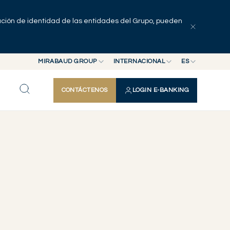
pación de identidad de las entidades del Grupo, pueden
MIRABAUD GROUP
INTERNACIONAL
ES
MIRABAUD GROUP
INTERNACIONAL
EN
CONTÁCTENOS
LOGIN E-BANKING
MIRABAUD ASSET MANAGEMENT
SUIZA
FR
MIRABAUD INVESTMENTS
DE
ES