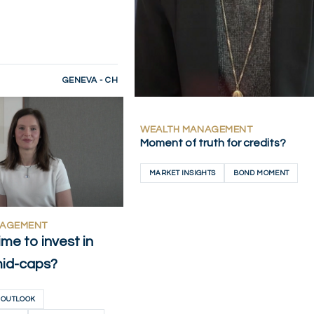
GENEVA - CH
1
AHORA
WEALTH MANAGEMENT
Moment of truth for credits?
MARKET INSIGHTS
BOND MOMENT
NAGEMENT
l time to invest in
mid-caps?
 OUTLOOK