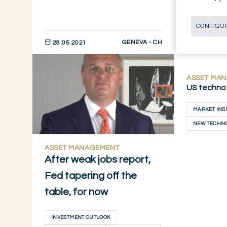
CONFIGUR
GENEVA - CH
28.05.2021
26.05.202
DESCUBRIR AHORA
DESCUBRIR 
ASSET MA
US techno
MARKET INS
NEW TECHN
ASSET MANAGEMENT
After weak jobs report,
Fed tapering off the
table, for now
INVESTMENT OUTLOOK