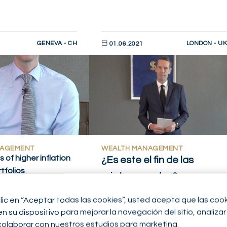
GENEVA - CH
LONDON - UK
1
01.06.2021
AHORA
DESCUBRIR AHORA
NAGEMENT
WEALTH MANAGEMENT
s of higher inflation
¿Es este el fin de las
tfolios
criptomonedas?
 OUTLOOK
clic en “Aceptar todas las cookies”, usted acepta que las coo
ATE
MARKET INSIGHTS
DIGITAL
 su dispositivo para mejorar la navegación del sitio, analizar 
WEEKLY INSIGHTS
colaborar con nuestros estudios para marketing.