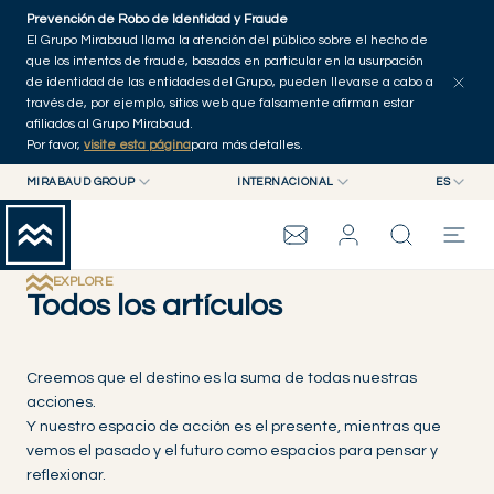
Skip to main content
Prevención de Robo de Identidad y Fraude
Explorar artículos
Serie
Autores
Inicio
El Grupo Mirabaud llama la atención del público sobre el hecho de
que los intentos de fraude, basados en particular en la usurpación
de identidad de las entidades del Grupo, pueden llevarse a cabo a
través de, por ejemplo, sitios web que falsamente afirman estar
afiliados al Grupo Mirabaud.
Por favor,
visite esta página
para más detalles.
MIRABAUD GROUP
INTERNACIONAL
ES
MIRABAUD GROUP
INTERNACIONAL
EN
MIRABAUD ASSET MANAGEMENT
SUIZA
FR
GRUPO MIRABAUD
MIRABAUD INVESTMENTS
DE
EXPLORE
Todos los artículos
ES
THE VIEW
Creemos que el destino es la suma de todas nuestras
acciones.
SERVICIOS
Y nuestro espacio de acción es el presente, mientras que
vemos el pasado y el futuro como espacios para pensar y
CONTEMPORARY ART
reflexionar.