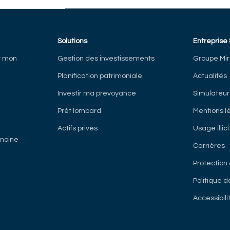
Solutions
Entreprise 
r mon
Gestion des investissements
Groupe Mi
Planification patrimoniale
Actualités
Investir ma prévoyance
Simulateur
n
Prêt lombard
Mentions l
Actifs privés
Usage illi
moine
Carrières
Protection
Politique d
Accessibili