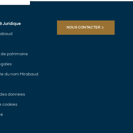
& Juridique
NOUS CONTACTER
rabaud
 de patrimoine
égales
cite du nom Mirabaud
 des données
e cookies
té