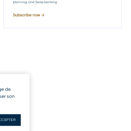
planning, and Swiss banking.
Subscribe now →
ge de
yser son
CCEPTER