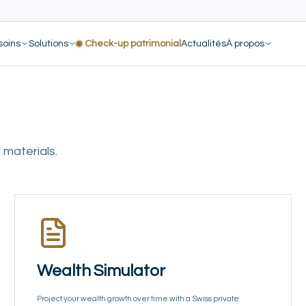
soins
Solutions
Check-up patrimonial
Actualités
À propos
 materials.
Wealth Simulator
Project your wealth growth over time with a Swiss private