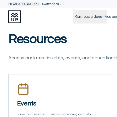
MIRABAUD GROUP
Switzerland
Qui nous aidons
Vos be
Resources
Access our latest insights, events, and educational
Events
Join our exclusive seminars and networking events for