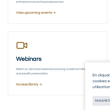
entrepreneurs and business owners.
View upcoming events →
Webinars
Watch on-demand webinars covering investment strategies
and wealth preservation.
En cliqua
cookies su
Access library →
utilisatio
PARAMÈTR