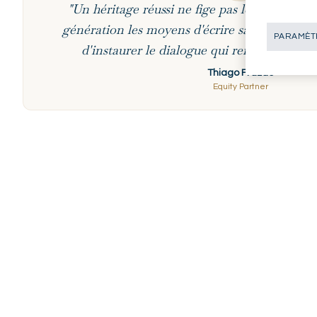
"Un héritage réussi ne fige pas le passé : il 
génération les moyens d'écrire sa propre histo
PARAMÈTR
d'instaurer le dialogue qui rend cette trans
Thiago Frazao
Equity Partner