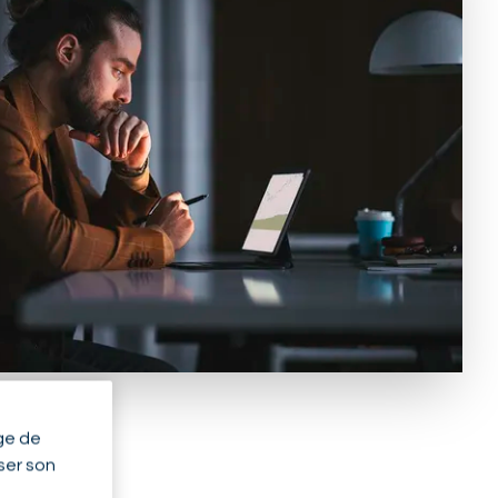
ge de
yser son