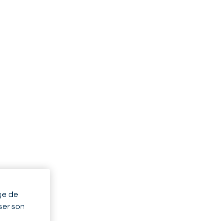
ge de
yser son