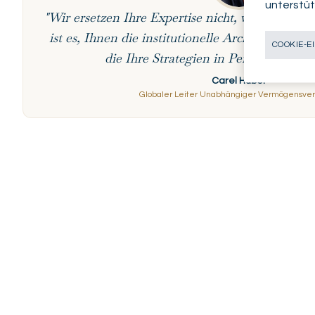
unterstüt
"Wir ersetzen Ihre Expertise nicht, wir vervielfa
ist es, Ihnen die institutionelle Architektur zur
COOKIE-E
die Ihre Strategien in Performance v
Carel Huber
Globaler Leiter Unabhängiger Vermögensver