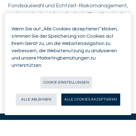
Fondsauswahl und Echtzeit-Risikomanagement,
um konsistente, risikoadjustierte Renditen in allen
Marktbedingungen zu erzielen.
Wenn Sie auf „Alle Cookies akzeptieren“ klicken,
stimmen Sie der Speicherung von Cookies auf
Unser offener Architekturansatz ermöglicht es
Ihrem Gerät zu, um die Websitenavigation zu
uns, die besten Anlagemöglichkeiten weltweit
verbessern, die Websitenutzung zu analysieren
auszuwählen - von traditionellen Aktien und
und unsere Marketingbemühungen zu
Anleihen über nachhaltige Strategien und
unterstützen.
alternative Anlagen bis hin zu exklusiven Schweizer
Marktchancen - stets im Einklang mit Ihren
COOKIE-EINSTELLUNGEN
persönlichen Zielen.
ALLE ABLEHNEN
ALLE COOKIES AKZEPTIEREN